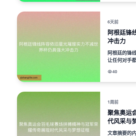
6天前
阿根廷锋
冲击力
阿根廷的锋
让任何对手
星，而老将
40
有减退。尤其是
1周前
聚焦奥运
代风采与
文章摘要的