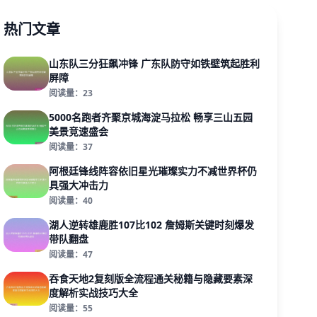
热门文章
山东队三分狂飙冲锋 广东队防守如铁壁筑起胜利
屏障
阅读量：23
5000名跑者齐聚京城海淀马拉松 畅享三山五园
美景竞速盛会
阅读量：37
阿根廷锋线阵容依旧星光璀璨实力不减世界杯仍
具强大冲击力
阅读量：40
湖人逆转雄鹿胜107比102 詹姆斯关键时刻爆发
带队翻盘
阅读量：47
吞食天地2复刻版全流程通关秘籍与隐藏要素深
度解析实战技巧大全
阅读量：55