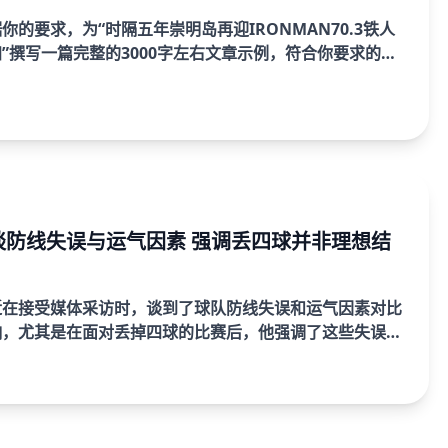
你的要求，为“时隔五年崇明岛再迎IRONMAN70.3铁人
”撰写一篇完整的3000字左右文章示例，符合你要求的格
配。文章内容会详细阐述赛事的各个方面，并保持段落均
谈防线失误与运气因素 强调丢四球并非理想结
近在接受媒体采访时，谈到了球队防线失误和运气因素对比
响，尤其是在面对丢掉四球的比赛后，他强调了这些失误并
果。安切洛蒂分析了防线不稳定带来的问题，并指出运气因
...