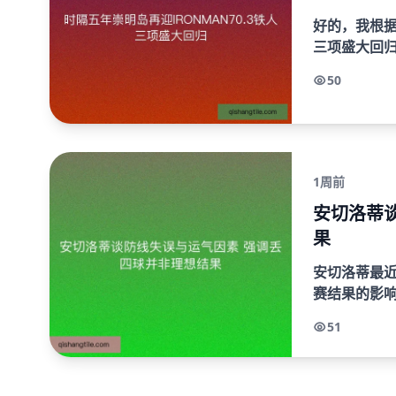
好的，我根据
三项盛大回归
式和段落分
50
匀。...
1周前
安切洛蒂
果
安切洛蒂最
赛结果的影
非理想的结
51
素在比赛中的重