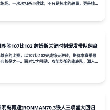
试炼场。一次次扣杀与救球，不只是技术的较量，更是精神
毛球运动员在奥运舞台上，以顽强拼搏的姿态直面极限挑
之...
鹿胜107比102 詹姆斯关键时刻爆发带队翻盘
雄鹿的比赛，以107比102完成惊天逆转，堪称本赛季最
经典战役之一。面对实力强劲、攻防均衡的雄鹿队，湖人在
陷入被动，但凭借詹姆斯在关键时刻的全面爆发，以及全队
.
明岛再迎IRONMAN70.3铁人三项盛大回归