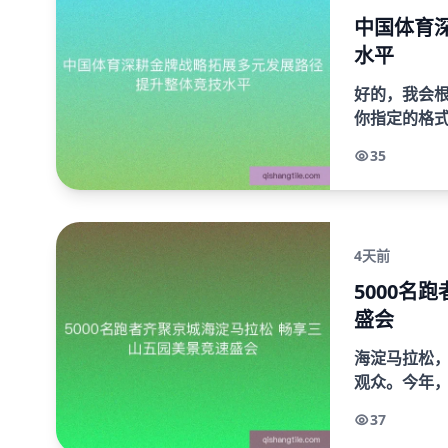
中国体育
水平
好的，我会根
你指定的格式来写。以下
上的持续崛起
35
年...
4天前
5000名
盛会
海淀马拉松
观众。今年，
赛事，赛事
37
跑者们畅享三.