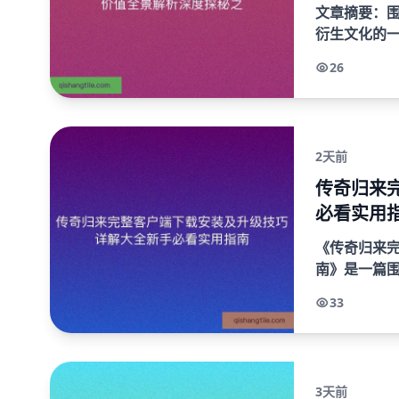
文章摘要：围
衍生文化的
DNF三国卡
26
国历史人物..
2天前
传奇归来
必看实用
《传奇归来
南》是一篇
的系统性攻
33
完整客户端的获
3天前