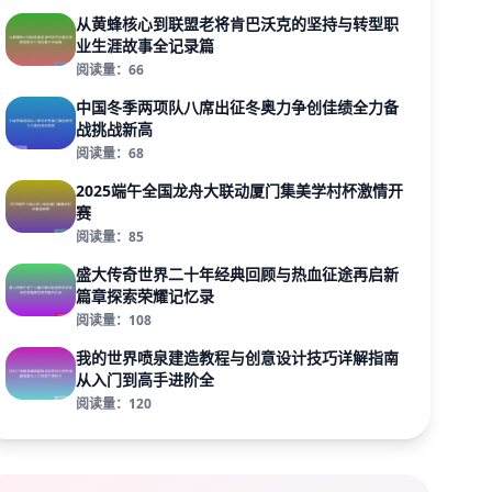
从黄蜂核心到联盟老将肯巴沃克的坚持与转型职
业生涯故事全记录篇
阅读量：66
中国冬季两项队八席出征冬奥力争创佳绩全力备
战挑战新高
阅读量：68
2025端午全国龙舟大联动厦门集美学村杯激情开
赛
阅读量：85
盛大传奇世界二十年经典回顾与热血征途再启新
篇章探索荣耀记忆录
阅读量：108
我的世界喷泉建造教程与创意设计技巧详解指南
从入门到高手进阶全
阅读量：120